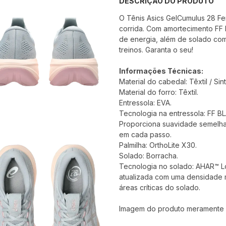
DESCRIÇÃO DO PRODUTO
O Tênis Asics GelCumulus 28 Fe
corrida. Com amortecimento FF
de energia, além de solado com
treinos. Garanta o seu!
Informações Técnicas:
Material do cabedal: Têxtil / Sint
Material do forro: Têxtil.
Entressola: EVA.
Tecnologia na entressola: FF 
Proporciona suavidade semelha
em cada passo.
Palmilha: OrthoLite X30.
Solado: Borracha.
Tecnologia no solado: AHAR™ Lo
atualizada com uma densidade 
áreas críticas do solado.
Imagem do produto meramente il