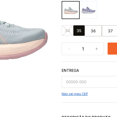
34
35
36
37
1
ENTREGA
Não sei meu CEP