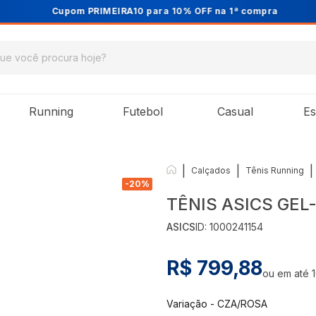
Cupom PRIMEIRA10 para 10% OFF na 1ª compra
Running
Futebol
Casual
Es
|
|
|
Calçados
Tênis Running
-
20
%
TÊNIS ASICS GE
ASICS
ID:
1000241154
R$ 799,88
ou em até
Variação
-
CZA/ROSA