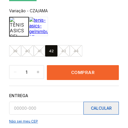
Variação
-
CZA/AMA
39
40
41
42
43
44
1
COMPRAR
ENTREGA
CALCULAR
Não sei meu CEP