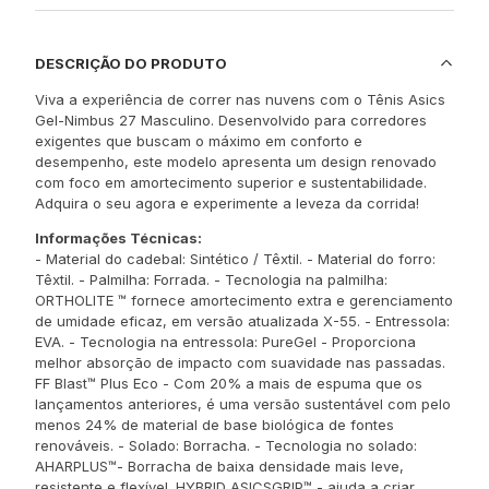
DESCRIÇÃO DO PRODUTO
Viva a experiência de correr nas nuvens com o Tênis Asics
Gel-Nimbus 27 Masculino. Desenvolvido para corredores
exigentes que buscam o máximo em conforto e
desempenho, este modelo apresenta um design renovado
com foco em amortecimento superior e sustentabilidade.
Adquira o seu agora e experimente a leveza da corrida!
Informações Técnicas:
- Material do cadebal: Sintético / Têxtil. - Material do forro:
Têxtil. - Palmilha: Forrada. - Tecnologia na palmilha:
ORTHOLITE ™ fornece amortecimento extra e gerenciamento
de umidade eficaz, em versão atualizada X-55. - Entressola:
EVA. - Tecnologia na entressola: PureGel - Proporciona
melhor absorção de impacto com suavidade nas passadas.
FF Blast™ Plus Eco - Com 20% a mais de espuma que os
lançamentos anteriores, é uma versão sustentável com pelo
menos 24% de material de base biológica de fontes
renováveis. - Solado: Borracha. - Tecnologia no solado:
AHARPLUS™- Borracha de baixa densidade mais leve,
resistente e flexível. HYBRID ASICSGRIP™ - ajuda a criar