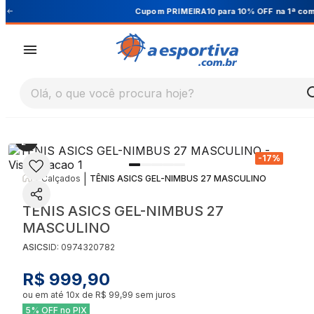
Cupom PRIMEIRA10 para 10% OFF na 1ª compra
Olá, o que você procura hoje?
-
17
%
|
|
Calçados
TÊNIS ASICS GEL-NIMBUS 27 MASCULINO
TÊNIS ASICS GEL-NIMBUS 27
MASCULINO
ASICS
ID:
0974320782
R$ 999,90
ou em até
10
x de
R$ 99,99
sem juros
5% OFF no PIX