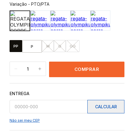
Variação
-
PTO/PTA
PP
M
G
GG
P
1
COMPRAR
ENTREGA
CALCULAR
Não sei meu CEP