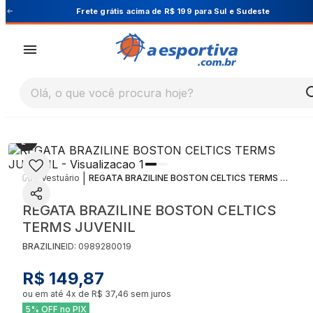
 e Sudeste
Cupom PRIMEIRA10 para 10% OFF na 
Olá, o que você procura hoje?
|
|
Vestuário
REGATA BRAZILINE BOSTON CELTICS TERMS JUVENIL
REGATA BRAZILINE BOSTON CELTICS
TERMS JUVENIL
BRAZILINE
ID:
0989280019
R$ 149,87
ou em até
4
x de
R$ 37,46
sem juros
5% OFF no PIX