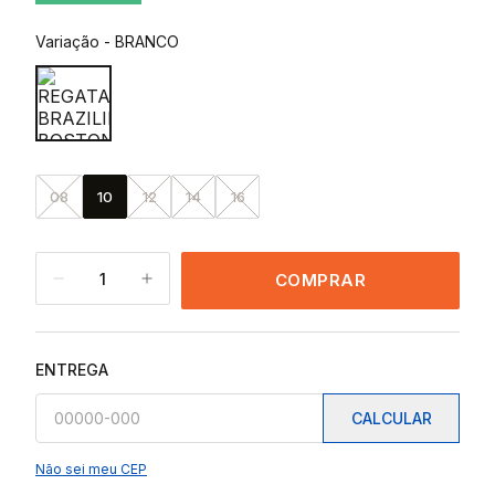
Variação
-
BRANCO
08
10
12
14
16
1
COMPRAR
ENTREGA
CALCULAR
Não sei meu CEP