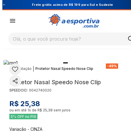
Cupom PRIMEIRA10 para 10% OFF na 1ª compra
Olá, o que você procura hoje?
-
49
%
|
|
Natação
Protetor Nasal Speedo Nose Clip
Protetor Nasal Speedo Nose Clip
SPEEDO
ID:
0042740020
R$ 25,38
ou em até
1
x de
R$ 25,38
sem juros
5% OFF no PIX
Variação
-
CINZA