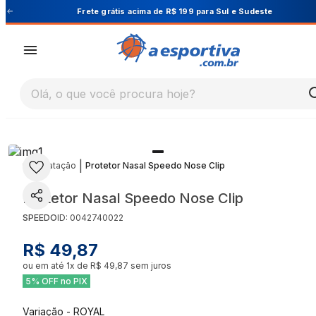
Cupom PRIMEIRA10 para 10% OFF na 1ª compra
Olá, o que você procura hoje?
|
|
Natação
Protetor Nasal Speedo Nose Clip
Protetor Nasal Speedo Nose Clip
SPEEDO
ID:
0042740022
R$ 49,87
ou em até
1
x de
R$ 49,87
sem juros
5% OFF no PIX
Variação
-
ROYAL