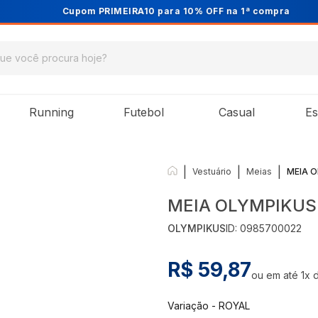
Cupom PRIMEIRA10 para 10% OFF na 1ª compra
Running
Futebol
Casual
Es
|
|
|
Vestuário
Meias
MEIA 
MEIA OLYMPIKUS
OLYMPIKUS
ID:
0985700022
R$ 59,87
ou em até
1
x 
Variação
-
ROYAL