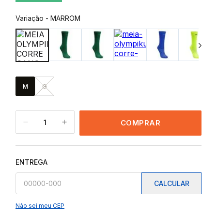
Variação
-
MARROM
M
G
1
COMPRAR
ENTREGA
CALCULAR
Não sei meu CEP