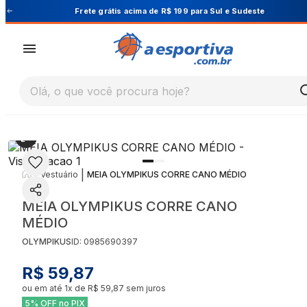
Cupom PRIMEIRA10 para 10% OFF na 1ª compra
Olá, o que você procura hoje?
|
|
Vestuário
MEIA OLYMPIKUS CORRE CANO MÉDIO
MEIA OLYMPIKUS CORRE CANO
MÉDIO
OLYMPIKUS
ID:
0985690397
R$ 59,87
ou em até
1
x de
R$ 59,87
sem juros
5% OFF no PIX