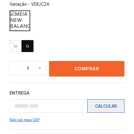
Variação
-
VDE/CZA
M
G
1
COMPRAR
ENTREGA
CALCULAR
Não sei meu CEP