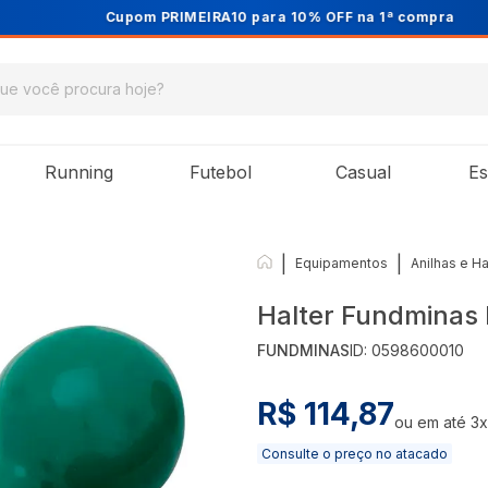
Cupom PRIMEIRA10 para 10% OFF na 1ª compra
Running
Futebol
Casual
Es
|
|
Equipamentos
Anilhas e Ha
Halter Fundminas 
FUNDMINAS
ID:
0598600010
R$ 114,87
ou em até
3
Consulte o preço no atacado