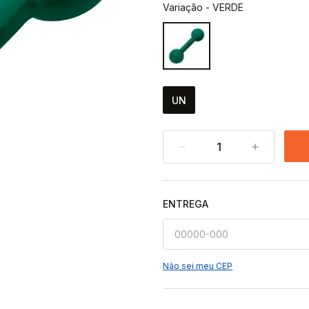
Variação
-
VERDE
UN
1
ENTREGA
Não sei meu CEP