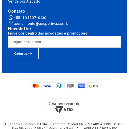
Venda por Atacado
Contato
+55 11 94707-9130
atendimento@aesportiva.com.br
Newsletter
Fique por dentro das novidades e promoções
Cadastrar
Desenvolvimento:
A Esportiva Comercial Ltda - Escritório Central CNPJ 57.489.403/0001-63 -
Rua Silveiras, 468 - Vl. Guiomar - Santo André/SP CEP 09071-100