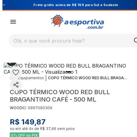
este
Cupom PRIMEIRA10 para 10% OFF na 1ª co
Olá, o que você procura hoje?
|
|
Equipamentos
COPO TÉRMICO WOOD RED BULL BRAGANTINO CAFÉ - 500 ML
COPO TÉRMICO WOOD RED BULL
BRAGANTINO CAFÉ - 500 ML
WOOD
ID:
0997090309
R$ 149,87
ou em até
4
x de
R$ 37,46
sem juros
5% OFF no PIX