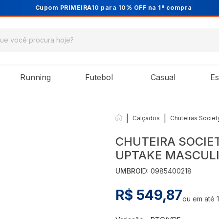
Cupom PRIMEIRA10 para 10% OFF na 1ª compra
Running
Futebol
Casual
Es
|
|
Calçados
Chuteiras Societ
CHUTEIRA SOCIE
UPTAKE MASCUL
UMBRO
ID:
0985400218
R$ 549,87
ou em até