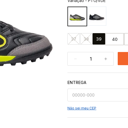
Variação
-
PTO/VDE
37
38
39
40
1
ENTREGA
Não sei meu CEP