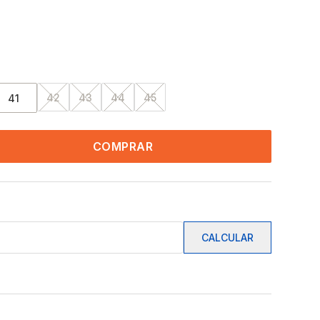
42
43
44
45
41
COMPRAR
CALCULAR