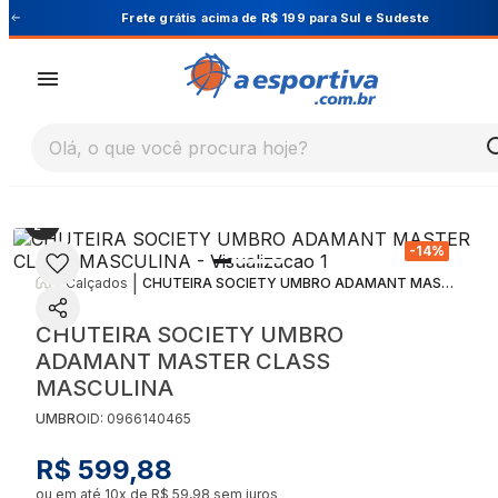
Cupom PRIMEIRA10 para 10% OFF na 1ª compra
Olá, o que você procura hoje?
-
14
%
|
|
Calçados
CHUTEIRA SOCIETY UMBRO ADAMANT MASTER CLASS MASCULINA
CHUTEIRA SOCIETY UMBRO
ADAMANT MASTER CLASS
MASCULINA
UMBRO
ID:
0966140465
R$ 599,88
ou em até
10
x de
R$ 59,98
sem juros