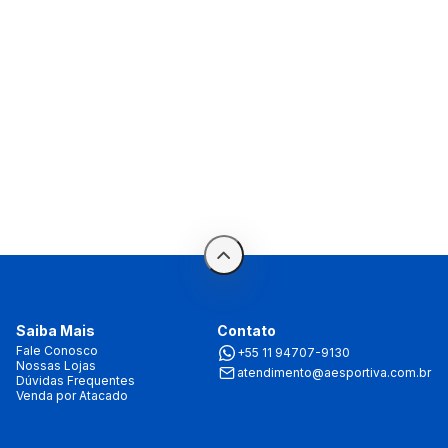
Saiba Mais
Contato
Fale Conosco
+55 11 94707-9130
Nossas Lojas
atendimento@aesportiva.com.br
Dúvidas Frequentes
Venda por Atacado