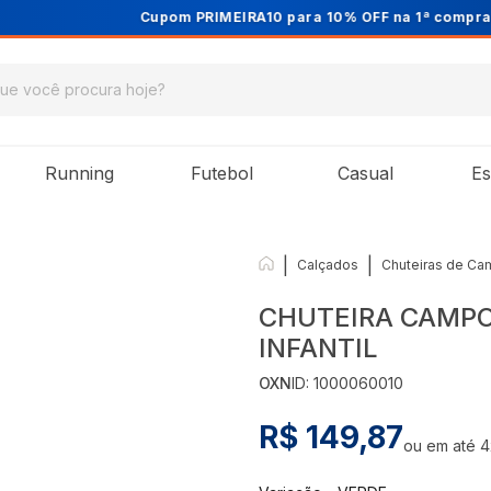
Cupom PRIMEIRA10 para 10% OFF na 1ª compra
Running
Futebol
Casual
Es
|
|
Calçados
Chuteiras de C
CHUTEIRA CAMPO
INFANTIL
OXN
ID:
1000060010
R$ 149,87
ou em até
4