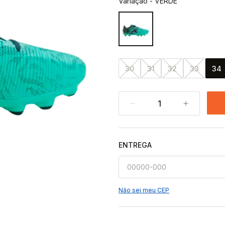
Variação
-
VERDE
30
31
32
33
34
1
ENTREGA
Não sei meu CEP