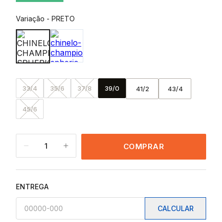
Variação
-
PRETO
33/4
35/6
37/8
39/0
41/2
43/4
45/6
1
COMPRAR
ENTREGA
CALCULAR