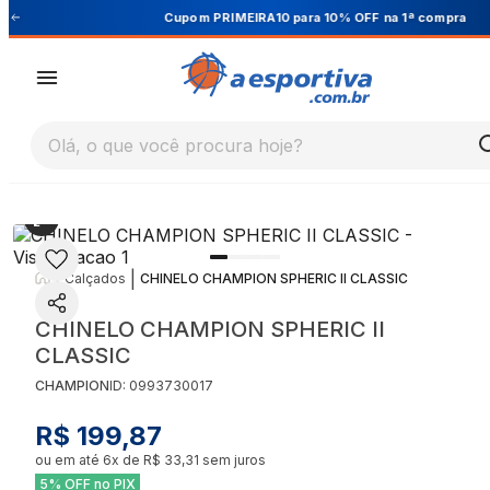
Cupom PRIMEIRA10 para 10% OFF na 1ª compra
Olá, o que você procura hoje?
|
|
Calçados
CHINELO CHAMPION SPHERIC II CLASSIC
CHINELO CHAMPION SPHERIC II
CLASSIC
CHAMPION
ID:
0993730017
R$ 199,87
ou em até
6
x de
R$ 33,31
sem juros
5% OFF no PIX