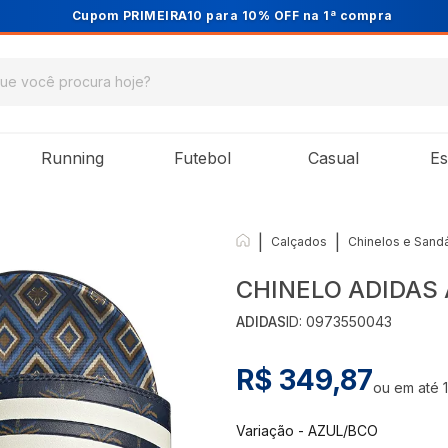
Cupom PRIMEIRA10 para 10% OFF na 1ª compra
Running
Futebol
Casual
Es
|
|
Calçados
Chinelos e Sandá
CHINELO ADIDAS
ADIDAS
ID:
0973550043
R$ 349,87
ou em até
Variação
-
AZUL/BCO