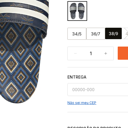
38/9
4
34/5
36/7
1
ENTREGA
Não sei meu CEP