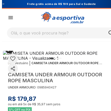
Cupom PRIMEIRA10 para 10% OFF na 1ª compra
Olá, o que você procura hoje?
|
|
Vestuário
CAMISETA UNDER ARMOUR OUTDOOR ROPE MASCULINA
CAMISETA UNDER ARMOUR OUTDOOR
ROPE MASCULINA
UNDER ARMOUR
ID:
0985940427
R$ 179,87
ou em até
5
x de
R$ 35,97
sem juros
5% OFF no PIX