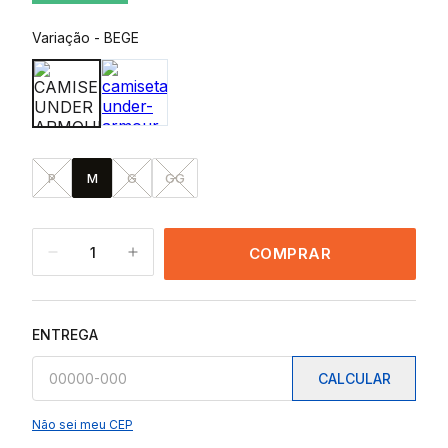
Variação
-
BEGE
P
M
G
GG
1
COMPRAR
ENTREGA
CALCULAR
Não sei meu CEP