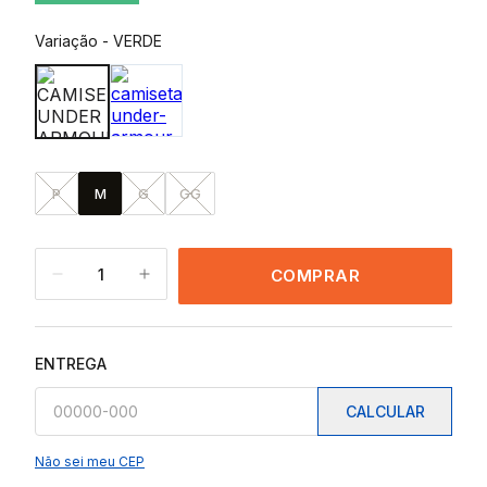
Variação
-
VERDE
P
M
G
GG
1
COMPRAR
ENTREGA
CALCULAR
Não sei meu CEP