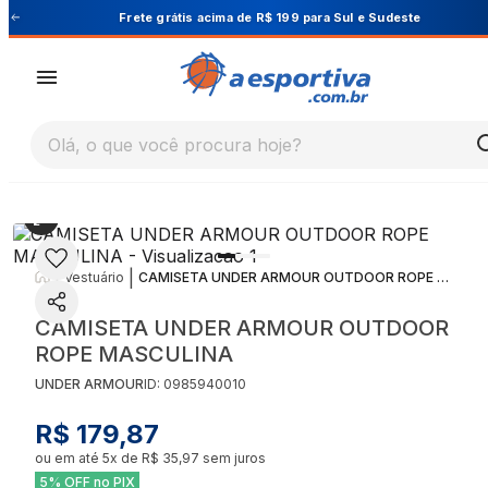
Cupom PRIMEIRA10 para 10% OFF na 1ª compra
Olá, o que você procura hoje?
|
|
Vestuário
CAMISETA UNDER ARMOUR OUTDOOR ROPE MASCULINA
CAMISETA UNDER ARMOUR OUTDOOR
ROPE MASCULINA
UNDER ARMOUR
ID:
0985940010
R$ 179,87
ou em até
5
x de
R$ 35,97
sem juros
5% OFF no PIX