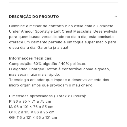
DESCRIÇÃO DO PRODUTO
Combine o melhor do conforto e do estilo com a Camiseta
Under Armour Sportstyle Left Chest Masculina. Desenvolvida
para quem busca versatilidade no dia a dia, esta camiseta
oferece um caimento perfeito e um toque super macio para
o seu dia a dia. Garanta já a sua!
Informações Técnicas:
Composição: 60% algodão / 40% poliéster.
O algodão Charged Cotton é confortável como algodão,
mas seca muito mais rápido.
Tecnologia antiodor que impede o desenvolvimento dos
micro organismos que provocam o mau cheiro.
Dimensões aproximadas ( Tórax x Cintura):
P: 86 a 95 x 71 a 75 cm
M: 96 a 101 x 76 a 85 cm
G: 102 a 115 x 86 a 95 cm
GG: 116 a 121 x 96 a 101 cm