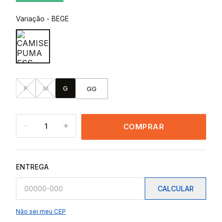
Variação
-
BEGE
P
M
G
GG
1
COMPRAR
ENTREGA
CALCULAR
Não sei meu CEP