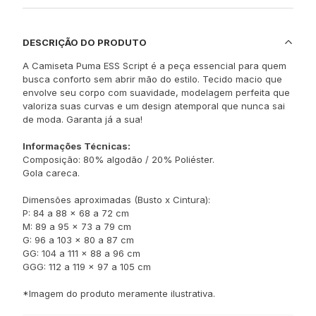
DESCRIÇÃO DO PRODUTO
A Camiseta Puma ESS Script é a peça essencial para quem
busca conforto sem abrir mão do estilo. Tecido macio que
envolve seu corpo com suavidade, modelagem perfeita que
valoriza suas curvas e um design atemporal que nunca sai
de moda. Garanta já a sua!
Informações Técnicas:
Composição: 80% algodão / 20% Poliéster.
Gola careca.
Dimensões aproximadas (Busto x Cintura):
P: 84 a 88 x 68 a 72 cm
M: 89 a 95 x 73 a 79 cm
G: 96 a 103 x 80 a 87 cm
GG: 104 a 111 x 88 a 96 cm
GGG: 112 a 119 x 97 a 105 cm
*Imagem do produto meramente ilustrativa.