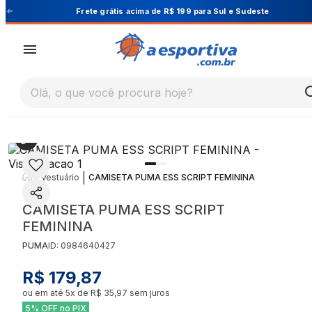
Cupom PRIMEIRA10 para 10% OFF na 1ª compra
Olá, o que você procura hoje?
|
|
Vestuário
CAMISETA PUMA ESS SCRIPT FEMININA
CAMISETA PUMA ESS SCRIPT
FEMININA
PUMA
ID:
0984640427
R$ 179,87
ou em até
5
x de
R$ 35,97
sem juros
5% OFF no PIX