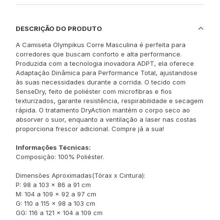
DESCRIÇÃO DO PRODUTO
A Camiseta Olympikus Corre Masculina é perfeita para
corredores que buscam conforto e alta performance.
Produzida com a tecnologia inovadora ADPT, ela oferece
Adaptação Dinâmica para Performance Total, ajustandose
às suas necessidades durante a corrida. O tecido com
SenseDry, feito de poliéster com microfibras e fios
texturizados, garante resistência, respirabilidade e secagem
rápida. O tratamento DryAction mantém o corpo seco ao
absorver o suor, enquanto a ventilação a laser nas costas
proporciona frescor adicional. Compre já a sua!
Informações Técnicas:
Composição: 100% Poliéster.
Dimensões Aproximadas(Tórax x Cintura):
P: 98 a 103 x 86 a 91 cm
M: 104 a 109 x 92 a 97 cm
G: 110 a 115 x 98 a 103 cm
GG: 116 a 121 x 104 a 109 cm