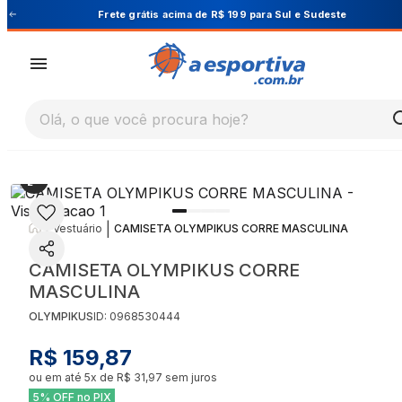
Cupom PRIMEIRA10 para 10% OFF na 1ª compra
Olá, o que você procura hoje?
|
|
Vestuário
CAMISETA OLYMPIKUS CORRE MASCULINA
CAMISETA OLYMPIKUS CORRE
MASCULINA
OLYMPIKUS
ID:
0968530444
R$ 159,87
ou em até
5
x de
R$ 31,97
sem juros
5% OFF no PIX