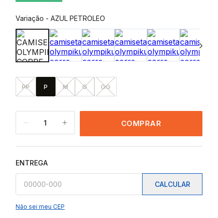
Variação
-
AZUL PETROLEO
PP
P
M
G
GG
1
COMPRAR
ENTREGA
CALCULAR
Não sei meu CEP