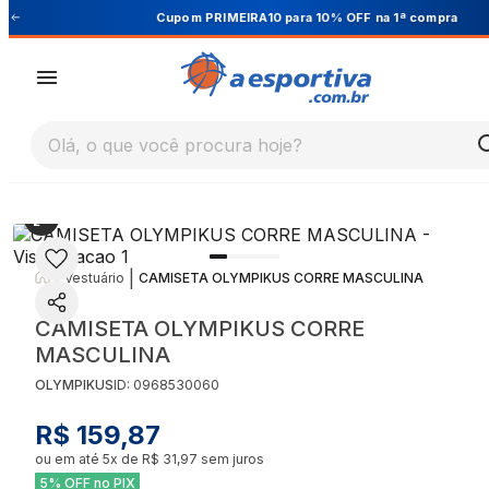
Cupom PRIMEIRA10 para 10% OFF na 1ª compra
Olá, o que você procura hoje?
|
|
Vestuário
CAMISETA OLYMPIKUS CORRE MASCULINA
CAMISETA OLYMPIKUS CORRE
MASCULINA
OLYMPIKUS
ID:
0968530060
R$ 159,87
ou em até
5
x de
R$ 31,97
sem juros
5% OFF no PIX