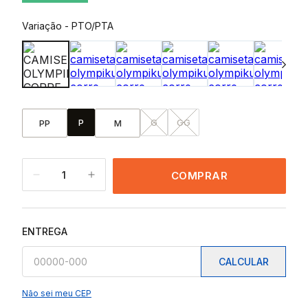
Variação
-
PTO/PTA
P
G
GG
PP
M
1
COMPRAR
ENTREGA
CALCULAR
Não sei meu CEP