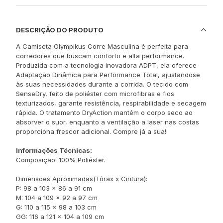
DESCRIÇÃO DO PRODUTO
A Camiseta Olympikus Corre Masculina é perfeita para
corredores que buscam conforto e alta performance.
Produzida com a tecnologia inovadora ADPT, ela oferece
Adaptação Dinâmica para Performance Total, ajustandose
às suas necessidades durante a corrida. O tecido com
SenseDry, feito de poliéster com microfibras e fios
texturizados, garante resistência, respirabilidade e secagem
rápida. O tratamento DryAction mantém o corpo seco ao
absorver o suor, enquanto a ventilação a laser nas costas
proporciona frescor adicional. Compre já a sua!
Informações Técnicas:
Composição: 100% Poliéster.
Dimensões Aproximadas(Tórax x Cintura):
P: 98 a 103 x 86 a 91 cm
M: 104 a 109 x 92 a 97 cm
G: 110 a 115 x 98 a 103 cm
GG: 116 a 121 x 104 a 109 cm