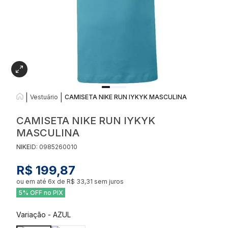
|
|
Vestuário
CAMISETA NIKE RUN IYKYK MASCULINA
CAMISETA NIKE RUN IYKYK
MASCULINA
NIKE
ID:
0985260010
R$ 199,87
ou em até
6
x de
R$ 33,31
sem juros
5% OFF no PIX
Variação
-
AZUL