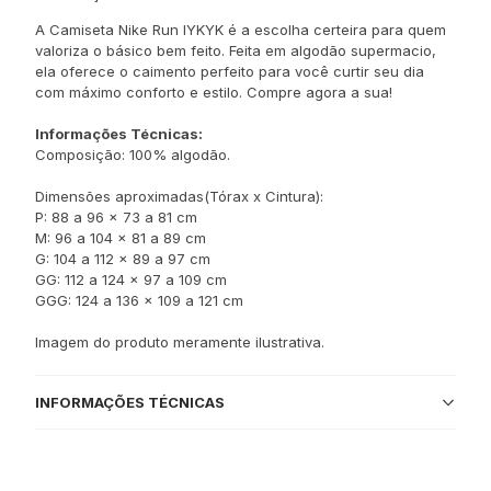
A Camiseta Nike Run IYKYK é a escolha certeira para quem
valoriza o básico bem feito. Feita em algodão supermacio,
ela oferece o caimento perfeito para você curtir seu dia
com máximo conforto e estilo. Compre agora a sua!
Informações Técnicas:
Composição: 100% algodão.
Dimensões aproximadas(Tórax x Cintura):
P: 88 a 96 x 73 a 81 cm
M: 96 a 104 x 81 a 89 cm
G: 104 a 112 x 89 a 97 cm
GG: 112 a 124 x 97 a 109 cm
GGG: 124 a 136 x 109 a 121 cm
Imagem do produto meramente ilustrativa.
INFORMAÇÕES TÉCNICAS