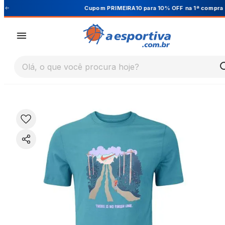
Cupom PRIMEIRA10 para 10% OFF na 1ª compra
Olá, o que você procura hoje?