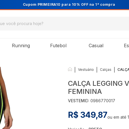
Cupom PRIMEIRA10 para 10% OFF na 1ª compra
Running
Futebol
Casual
Es
|
|
|
Vestuário
Calças
CALÇA
CALÇA LEGGING
FEMININA
VESTEM
ID:
0986770017
R$ 349,87
ou em até