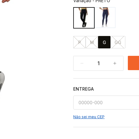
Variação
-
PRETO
P
M
G
GG
1
ENTREGA
Não sei meu CEP