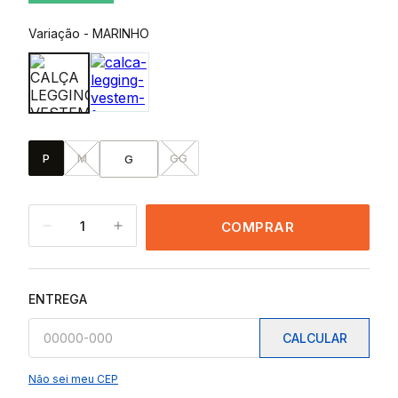
Variação
-
MARINHO
P
M
GG
G
1
COMPRAR
ENTREGA
CALCULAR
Não sei meu CEP