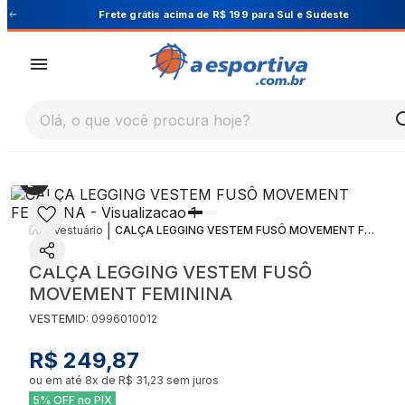
Cupom PRIMEIRA10 para 10% OFF na 1ª compra
Olá, o que você procura hoje?
|
|
Vestuário
CALÇA LEGGING VESTEM FUSÔ MOVEMENT FEMININA
CALÇA LEGGING VESTEM FUSÔ
MOVEMENT FEMININA
VESTEM
ID:
0996010012
R$ 249,87
ou em até
8
x de
R$ 31,23
sem juros
5% OFF no PIX