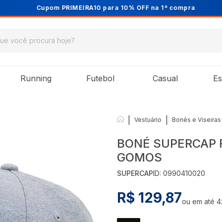
Cupom PRIMEIRA10 para 10% OFF na 1ª compra
Running
Futebol
Casual
Es
|
|
Vestuário
Bonés e Viseiras
BONÉ SUPERCAP 
GOMOS
SUPERCAP
ID:
0990410020
R$ 129,87
ou em até
4