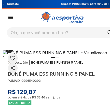
Cupom PRIMEIRA10 para 10% OFF na 1ª compra
Olá, o que você procura hoje?
|
|
Vestuário
BONÉ PUMA ESS RUNNING 5 PANEL
BONÉ PUMA ESS RUNNING 5 PANEL
PUMA
ID:
0996540393
R$ 129,87
ou em até
4
x de
R$ 32,46
sem juros
5% OFF no PIX