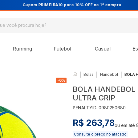
Cupom PRIMEIRA10 para 10% OFF na 1ª compra
Running
Futebol
Casual
Es
|
|
|
Bolas
Handebol
BOLA 
-
6
%
BOLA HANDEBOL 
ULTRA GRIP
PENALTY
ID:
0980250680
R$ 263,78
ou em até
Consulte o preço no atacado