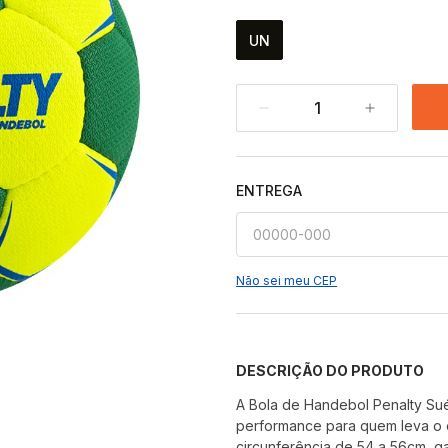
UN
1
ENTREGA
Não sei meu CEP
DESCRIÇÃO DO PRODUTO
A Bola de Handebol Penalty Sué
performance para quem leva o e
circunferência de 54 a 56cm, ga