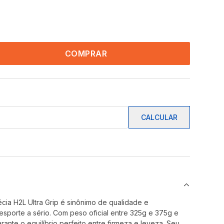
COMPRAR
CALCULAR
cia H2L Ultra Grip é sinônimo de qualidade e
sporte a sério. Com peso oficial entre 325g e 375g e
rante o equilíbrio perfeito entre firmeza e leveza. Seu