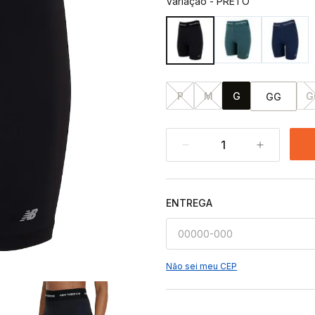
Variação
-
PRETO
P
M
G
G
GG
1
ENTREGA
Não sei meu CEP