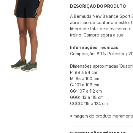
DESCRIÇÃO DO PRODUTO
A Bermuda New Balance Sport Es
abre mão de conforto e estilo. 
liberdade total de movimento e
treino. Compre agora a sua!
Informações Técnicas:
Composição: 80% Poliéster / 2
Dimensões aproximadas(Quadril
P: 89 a 94 cm
M: 95 a 100 cm
G: 101 a 106 cm
GG: 107 a 112 cm
GGG: 113 a 118 cm
GGGG: 119 a 124 cm
*Imagem do produto meramente i