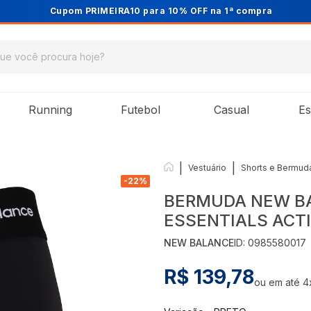
Cupom PRIMEIRA10 para 10% OFF na 1ª compra
Running
Futebol
Casual
Es
|
|
Vestuário
Shorts e Bermud
-
22
%
BERMUDA NEW B
ESSENTIALS ACT
NEW BALANCE
ID:
0985580017
R$ 139,78
ou em até
4