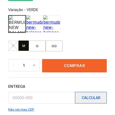
Variação
-
VERDE
P
M
G
GG
1
COMPRAR
ENTREGA
CALCULAR
Não sei meu CEP