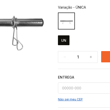
Variação
-
ÚNICA
UN
1
ENTREGA
Não sei meu CEP