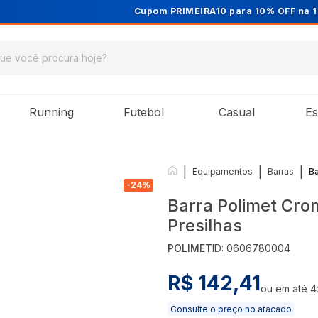
Cupom PRIMEIRA10 para 10% OFF na 1ª compra
Running
Futebol
Casual
Es
|
|
|
Equipamentos
Barras
B
-
24
%
Barra Polimet Cr
Presilhas
POLIMET
ID:
0606780004
R$ 142,41
ou em até
4
Consulte o preço no atacado