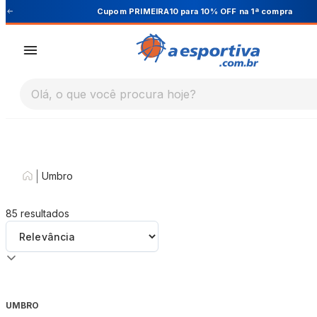
Cupom PRIMEIRA10 para 10% OFF na 1ª compra
Olá, o que você procura hoje?
|
Umbro
85
resultados
UMBRO
-
30
%