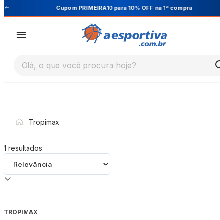
Cupom PRIMEIRA10 para 10% OFF na 1ª compra
Olá, o que você procura hoje?
|
Tropimax
1
resultados
TROPIMAX
-
40
%