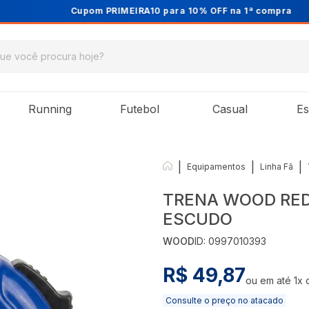
Cupom PRIMEIRA10 para 10% OFF na 1ª compra
Running
Futebol
Casual
Es
|
|
|
Equipamentos
Linha Fã
TRENA WOOD RED
ESCUDO
WOOD
ID:
0997010393
R$ 49,87
ou em até
1
x
Consulte o preço no atacado