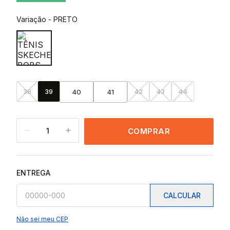
Variação
-
PRETO
38
39
42
43
44
40
41
1
COMPRAR
ENTREGA
CALCULAR
Não sei meu CEP