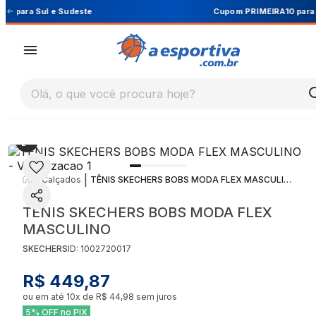
Cupom PRIMEIRA10 para 10% OFF na 1ª compra
Olá, o que você procura hoje?
|
|
Calçados
TÊNIS SKECHERS BOBS MODA FLEX MASCULINO
TÊNIS SKECHERS BOBS MODA FLEX
MASCULINO
SKECHERS
ID:
1002720017
R$ 449,87
ou em até
10
x de
R$ 44,98
sem juros
5% OFF no PIX