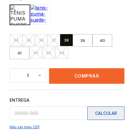
34
35
36
37
38
39
40
42
43
44
41
1
COMPRAR
ENTREGA
CALCULAR
Não sei meu CEP