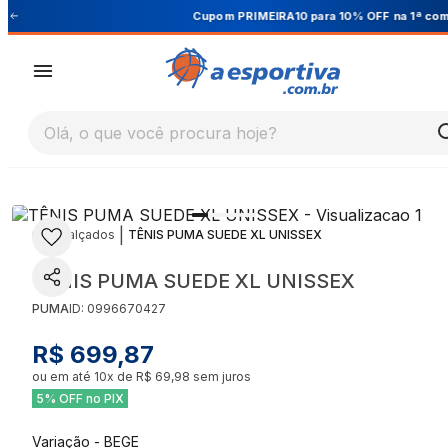
Cupom PRIMEIRA10 para 10% OFF na 1ª compra
Olá, o que você procura hoje?
|
|
Calçados
TÊNIS PUMA SUEDE XL UNISSEX
TÊNIS PUMA SUEDE XL UNISSEX
PUMA
ID:
0996670427
R$ 699,87
ou em até
10
x de
R$ 69,98
sem juros
5% OFF no PIX
Variação
-
BEGE