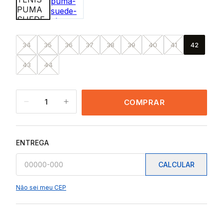
34
35
36
37
38
39
40
41
42
43
44
1
COMPRAR
ENTREGA
CALCULAR
Não sei meu CEP