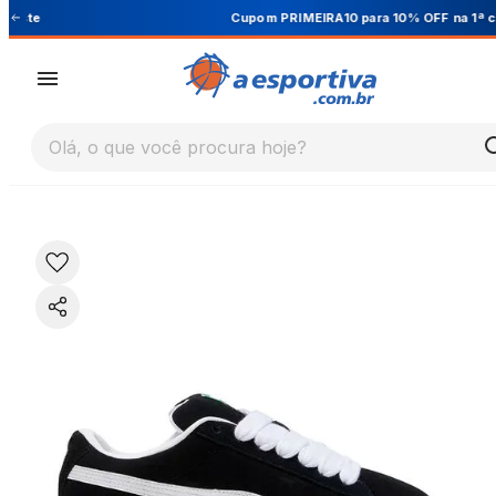
Cupom PRIMEIRA10 para 10% OFF na 1ª compra
Olá, o que você procura hoje?