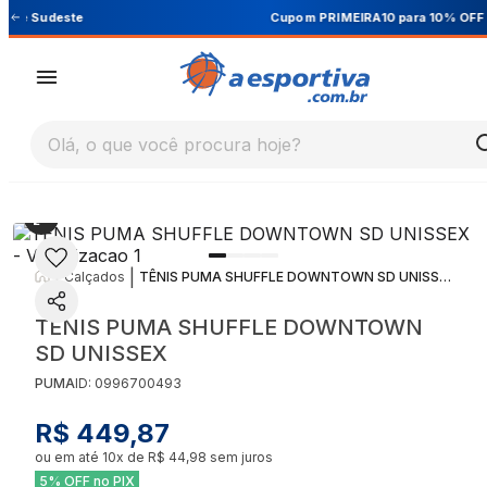
Cupom PRIMEIRA10 para 10% OFF na 1ª compra
Olá, o que você procura hoje?
|
|
Calçados
TÊNIS PUMA SHUFFLE DOWNTOWN SD UNISSEX
TÊNIS PUMA SHUFFLE DOWNTOWN
SD UNISSEX
PUMA
ID:
0996700493
R$ 449,87
ou em até
10
x de
R$ 44,98
sem juros
5% OFF no PIX