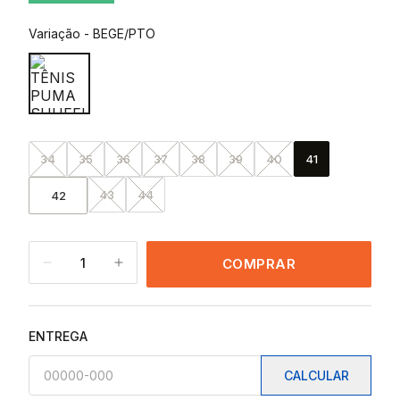
Variação
-
BEGE/PTO
34
35
36
37
38
39
40
41
43
44
42
1
COMPRAR
ENTREGA
CALCULAR