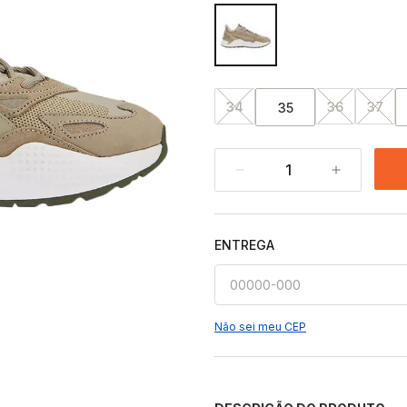
34
36
37
35
1
ENTREGA
Não sei meu CEP