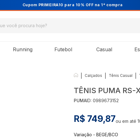
Cupom PRIMEIRA10 para 10% OFF na 1ª compra
Running
Futebol
Casual
Es
|
|
|
Calçados
Tênis Casual
TÊNIS PUMA RS-
PUMA
ID:
0989673152
R$ 749,87
ou em até
1
Variação
-
BEGE/BCO