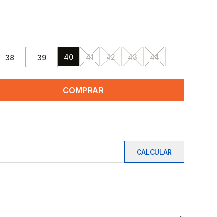
40
41
42
43
44
38
39
COMPRAR
CALCULAR