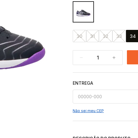
30
31
32
33
34
1
ENTREGA
Não sei meu CEP