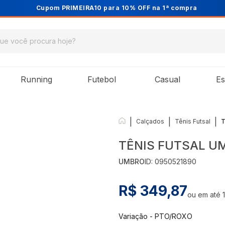
Cupom PRIMEIRA10 para 10% OFF na 1ª compra
Running
Futebol
Casual
Es
|
|
|
Calçados
Tênis Futsal
T
TÊNIS FUTSAL UM
UMBRO
ID:
0950521890
R$ 349,87
ou em até
Variação
-
PTO/ROXO