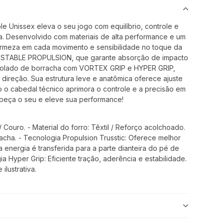
le Unissex eleva o seu jogo com equilíbrio, controle e
 Desenvolvido com materiais de alta performance e um
irmeza em cada movimento e sensibilidade no toque da
o STABLE PROPULSION, que garante absorção de impacto
 solado de borracha com VORTEX GRIP e HYPER GRIP,
direção. Sua estrutura leve e anatômica oferece ajuste
o o cabedal técnico aprimora o controle e a precisão em
peça o seu e eleve sua performance!
/ Couro. - Material do forro: Têxtil / Reforço acolchoado.
racha. - Tecnologia Propulsion Trusstic: Oferece melhor
 energia é transferida para a parte dianteira do pé de
ia Hyper Grip: Eficiente tração, aderência e estabilidade.
lustrativa.