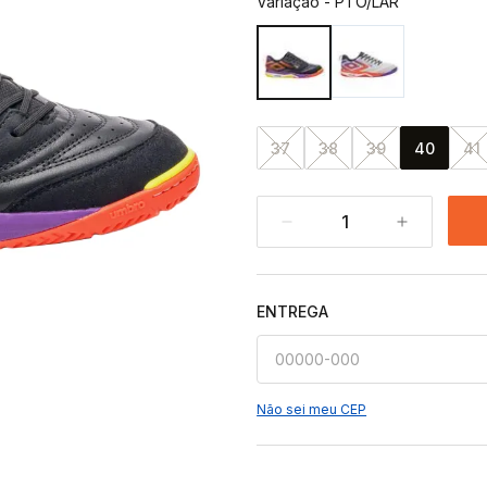
Variação
-
PTO/LAR
37
38
39
40
41
1
ENTREGA
Não sei meu CEP