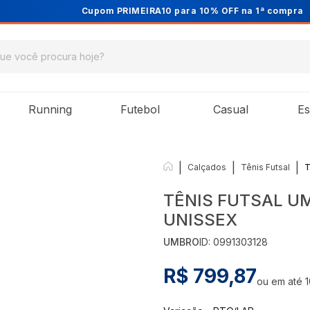
Cupom PRIMEIRA10 para 10% OFF na 1ª compra
Running
Futebol
Casual
Es
|
|
|
Calçados
Tênis Futsal
T
TÊNIS FUTSAL U
UNISSEX
UMBRO
ID:
0991303128
R$ 799,87
ou em até