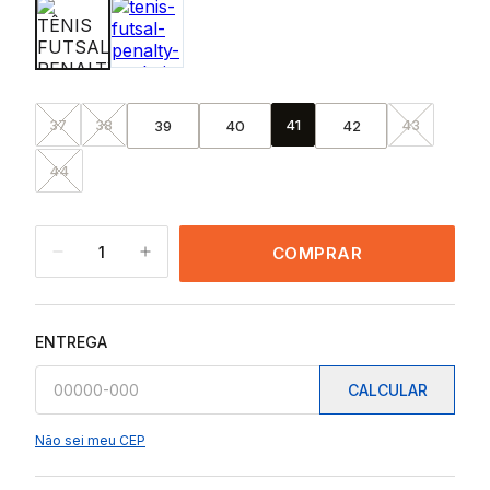
37
38
41
43
39
40
42
44
1
COMPRAR
ENTREGA
CALCULAR
Não sei meu CEP