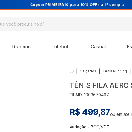
Cupom PRIMEIRA10 para 10% OFF na 1ª compra
Running
Futebol
Casual
Es
|
|
|
Calçados
Tênis Running
TÊNIS FILA AER
FILA
ID:
1003670467
R$ 499,87
ou em até
Variação
-
BCO/VDE