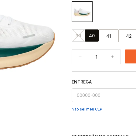
39
40
41
42
1
ENTREGA
Não sei meu CEP