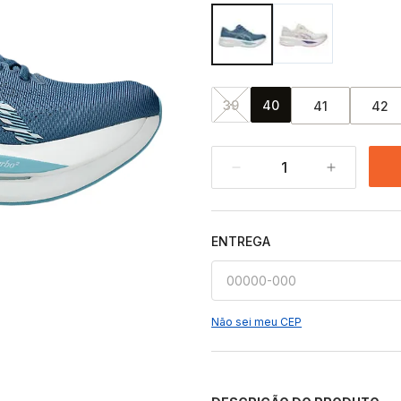
39
40
41
42
1
ENTREGA
Não sei meu CEP