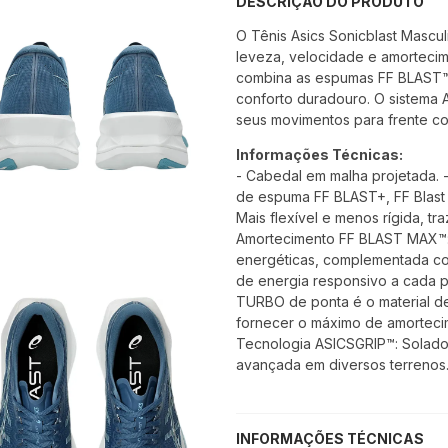
DESCRIÇÃO DO PRODUTO
O Tênis Asics Sonicblast Mascu
leveza, velocidade e amortecim
combina as espumas FF BLAST™
conforto duradouro. O sistema
seus movimentos para frente co
Informações Técnicas:
- Cabedal em malha projetada. 
de espuma FF BLAST+, FF Blas
Mais flexível e menos rígida, 
Amortecimento FF BLAST MAX™:
energéticas, complementada c
de energia responsivo a cada 
TURBO de ponta é o material de
fornecer o máximo de amortecime
Tecnologia ASICSGRIP™: Solad
avançada em diversos terrenos.
INFORMAÇÕES TÉCNICAS