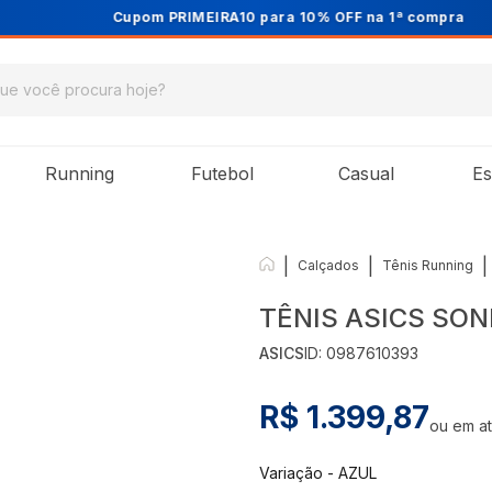
Cupom PRIMEIRA10 para 10% OFF na 1ª compra
Running
Futebol
Casual
Es
|
|
|
Calçados
Tênis Running
TÊNIS ASICS SO
ASICS
ID:
0987610393
R$ 1.399,87
ou em a
Variação
-
AZUL