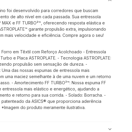
lino foi desenvolvido para corredores que buscam
ento de alto nível em cada passada. Sua entressola
 MAX e FF TURBO²™, oferecendo resposta elástica e
 ASTROPLATE™ garante propulsão extra, impulsionando
m mais velocidade e eficiência. Compre agora o seu!
- Forro em Têxtil com Reforço Acolchoado - Entressola
t Turbo e Placa ASTROPLATE. - Tecnologia ASTROPLATE:
trazendo propulsão sem sensação de dureza. -
 Uma das nossas espumas de entressola mais
om uma maciez semelhante à de uma nuvem e um retorno
passo. - Amortecimento FF TURBO²™: Nossa espuma FF
 entressola mais elástico e energético, ajudando a
nto e retorno para sua corrida. - Solado: Borracha. -
o patenteado da ASICS® que proporciona aderência
 *Imagem do produto meramente ilustrativa.