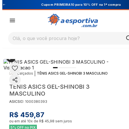
Cupom PRIMEIRA10 para 10% OFF na 1ª compra
Olá, o que você procura hoje?
|
|
Calçados
TÊNIS ASICS GEL-SHINOBI 3 MASCULINO
TÊNIS ASICS GEL-SHINOBI 3
MASCULINO
ASICS
ID:
1000380393
R$ 459,87
ou em até
10
x de
R$ 45,98
sem juros
5% OFF no PIX