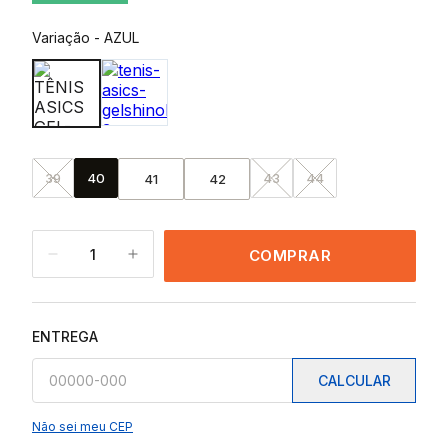
Variação
-
AZUL
39
40
43
44
41
42
1
COMPRAR
ENTREGA
CALCULAR
Não sei meu CEP