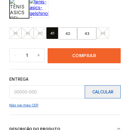
38
39
40
41
44
42
43
1
COMPRAR
ENTREGA
CALCULAR
Não sei meu CEP
DESCRIÇÃO DO PRODUTO