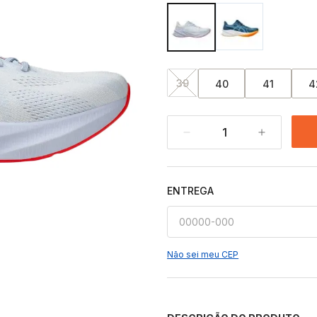
39
40
41
4
1
ENTREGA
Não sei meu CEP