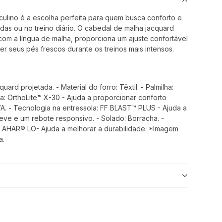
culino é a escolha perfeita para quem busca conforto e
das ou no treino diário. O cabedal de malha jacquard
com a língua de malha, proporciona um ajuste confortável
ter seus pés frescos durante os treinos mais intensos.
uard projetada. - Material do forro: Têxtil. - Palmilha:
ha: OrthoLite™ X-30 - Ajuda a proporcionar conforto
EVA. - Tecnologia na entressola: FF BLAST™ PLUS - Ajuda a
eve e um rebote responsivo. - Solado: Borracha. -
 AHAR® LO- Ajuda a melhorar a durabilidade. *Imagem
a.