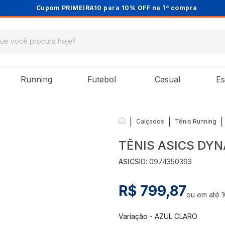
Cupom PRIMEIRA10 para 10% OFF na 1ª compra
Running
Futebol
Casual
Es
|
|
|
Calçados
Tênis Running
TÊNIS ASICS DY
ASICS
ID:
0974350393
R$ 799,87
ou em até
Variação
-
AZUL CLARO