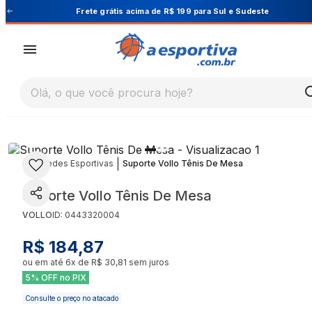
te
Cupom PRIMEIRA10 para 10% OFF na 1ª comp
Olá, o que você procura hoje?
|
|
Redes Esportivas
Suporte Vollo Tênis De Mesa
Suporte Vollo Tênis De Mesa
VOLLO
ID:
0443320004
R$ 184,87
ou em até
6
x de
R$ 30,81
sem juros
5% OFF no PIX
Consulte o preço no atacado