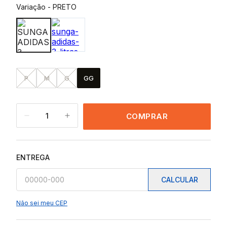
Variação
-
PRETO
P
M
G
GG
1
COMPRAR
ENTREGA
CALCULAR
Não sei meu CEP