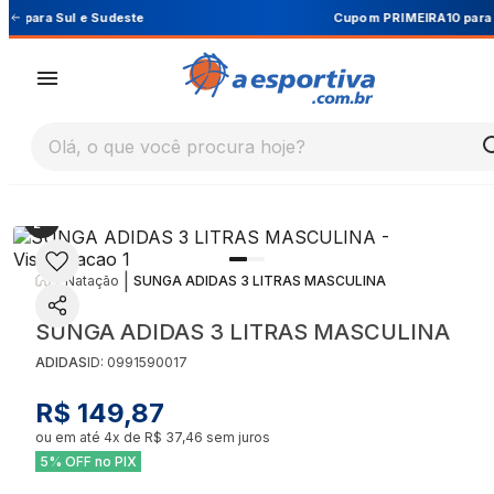
Cupom PRIMEIRA10 para 10% OFF na 1ª compra
Olá, o que você procura hoje?
|
|
Natação
SUNGA ADIDAS 3 LITRAS MASCULINA
SUNGA ADIDAS 3 LITRAS MASCULINA
ADIDAS
ID:
0991590017
R$ 149,87
ou em até
4
x de
R$ 37,46
sem juros
5% OFF no PIX