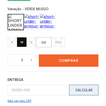
Variação
-
VERDE MUSGO
P
M
G
GGG
GG
1
COMPRAR
ENTREGA
CALCULAR
Não sei meu CEP