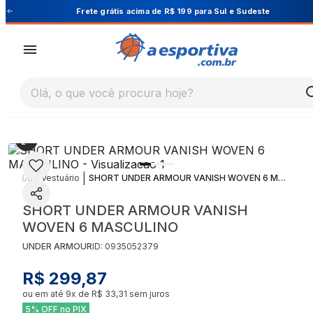
Cupom PRIMEIRA10 para 10% OFF na 1ª compra
Olá, o que você procura hoje?
|
|
Vestuário
SHORT UNDER ARMOUR VANISH WOVEN 6 MASCULINO
SHORT UNDER ARMOUR VANISH
WOVEN 6 MASCULINO
UNDER ARMOUR
ID:
0935052379
R$ 299,87
ou em até
9
x de
R$ 33,31
sem juros
5% OFF no PIX